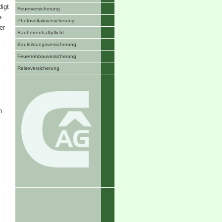
igt
Feuerversicherung
e
Photo­voltaik­ver­si­che­rung
er
Bau­herren­haft­pflicht
Bauleistungsversicherung
Feuerrohbauversicherung
Reiseversicherung
n