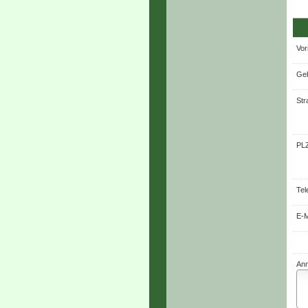
Vor
Geb
Str
PLZ
Tel
E-M
An