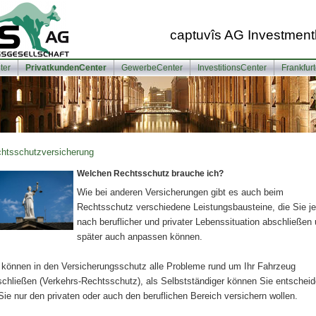
captuvîs AG Investment
ter
PrivatkundenCenter
GewerbeCenter
InvestitionsCenter
Frankfur
hts­schutz­ver­si­che­rung
Welchen Rechtsschutz brauche ich?
Wie bei anderen Versicherungen gibt es auch beim
Rechtsschutz verschiedene Leistungsbausteine, die Sie je
nach beruflicher und privater Lebenssituation abschließen
später auch anpassen können.
 können in den Versicherungsschutz alle Probleme rund um Ihr Fahrzeug
schließen (Verkehrs-Rechtsschutz), als Selbstständiger können Sie entscheid
Sie nur den privaten oder auch den beruflichen Bereich ver­sichern wollen.