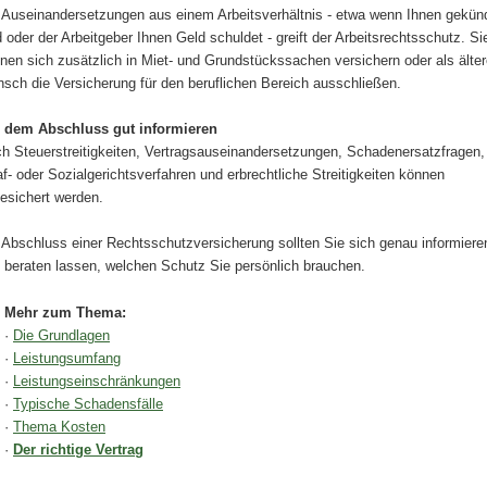
 Auseinandersetzungen aus einem Arbeitsverhältnis - etwa wenn Ihnen gekünd
d oder der Arbeitgeber Ihnen Geld schuldet - greift der Arbeitsrechtsschutz. Si
nen sich zusätzlich in Miet- und Grundstückssachen ver­sichern oder als älter
sch die Versicherung für den beruflichen Bereich ausschließen.
 dem Abschluss gut informieren
h Steuerstreitigkeiten, Vertragsauseinandersetzungen, Schadenersatzfragen,
af- oder Sozialgerichtsverfahren und erbrechtliche Streitigkeiten können
esichert werden.
 Abschluss einer Rechts­schutz­ver­si­che­rung sollten Sie sich genau informiere
 beraten lassen, welchen Schutz Sie persönlich brauchen.
Mehr zum Thema:
·
Die Grundlagen
·
Leistungsumfang
·
Leistungseinschränkungen
·
Typische Schadensfälle
·
Thema Kosten
·
Der richtige Vertrag