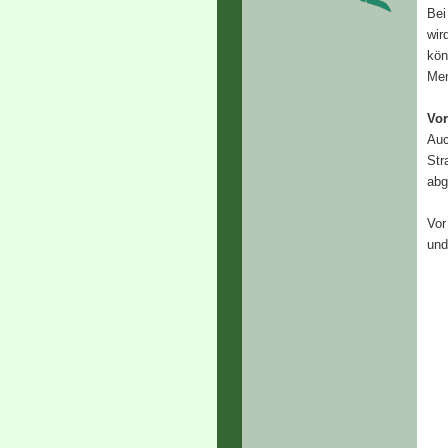
Bei
wir
kön
Men
Vor
Auc
Str
abg
Vor
und