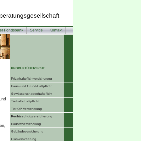
beratungsgesellschaft
ter Fondsbank
Service
Kontakt
PRODUKTÜBERSICHT
Privathaftpflichtversicherung
Haus- und Grund-Haft­pflicht
Gewässerschadenhaftpflicht
 und
Tierhalterhaftpflicht
Tier-OP-Versicherung
Rechts­schutz­ver­si­che­rung
Haus­rat­ver­si­che­rung
en,
Ge­bäude­ver­si­che­rung
Glasversicherung