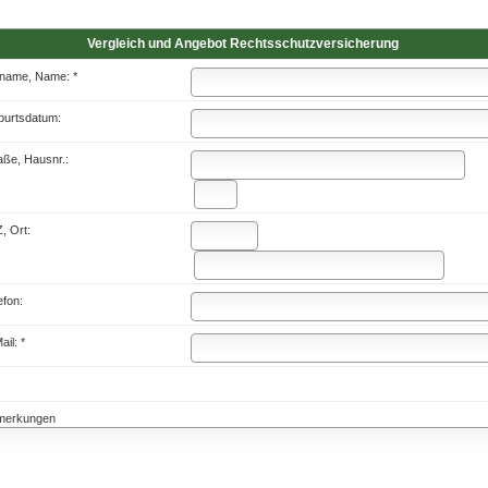
Vergleich und Angebot Rechts­schutz­ver­si­che­rung
name, Name: *
urts­datum:
aße, Hausnr.:
, Ort:
efon:
ail: *
merkungen