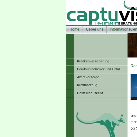
Home
Ueber uns
InformationsCen
Kranken­ver­si­che­rung
Rec
Berufsunfaehigkeit und Unfall
Alters­vorsorge
Kraftfahrzeug
Heim und Recht
Sie
ein
ob 