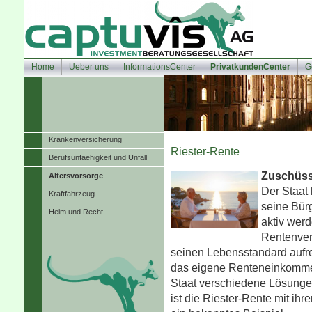
Home
Ueber uns
InformationsCenter
PrivatkundenCenter
G
Kranken­ver­si­che­rung
Riester-Rente
Berufsunfaehigkeit und Unfall
Zuschüss
Alters­vorsorge
Der Staat 
Kraftfahrzeug
seine Bür
Heim und Recht
aktiv werd
Rentenver
seinen Lebensstandard aufre
das eigene Renteneinkommen 
Staat verschiedene Lösungen
ist die Riester-Rente mit ihr