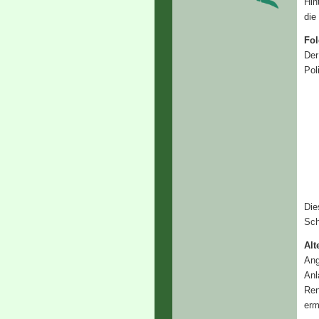
Hin
die
Fol
Der
Pol
Die
Sch
Alt
Ang
Anl
Ren
erm