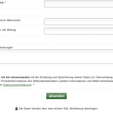
ail: *
sch-Altersrente:
r mtl. Beitrag:
merkungen
Ich bin einverstanden
mit der Erhebung und Speicherung meiner Daten zur Übersendung
 Produktinformationen des Webseitenbetreibers (weitere Informationen und Widerrufshinwei
der
Datenschutzerklärung
). *
absenden
Die Daten werden über eine sichere SSL-Verbindung übertragen.