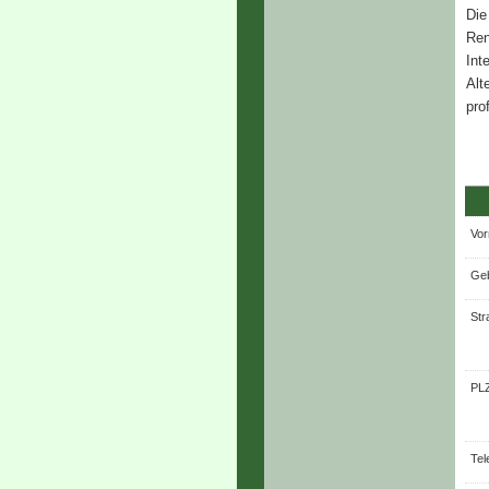
Die
Ren
Int
Alt
pro
Vor
Geb
Str
PLZ
Tel