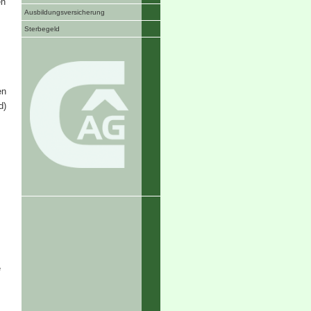
en
Aus­bil­dungs­ver­si­che­rung
Ster­be­geld
en
d)
e