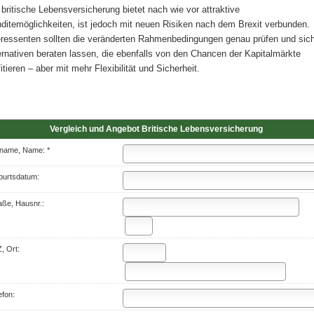
 britische Lebensversicherung bietet nach wie vor attraktive
ditemöglichkeiten, ist jedoch mit neuen Risiken nach dem Brexit verbunden.
eressenten sollten die veränderten Rahmenbedingungen genau prüfen und sic
ernativen beraten lassen, die ebenfalls von den Chancen der Kapitalmärkte
fitieren – aber mit mehr Flexibilität und Sicherheit.
Vergleich und Angebot Britische Lebensversicherung
name, Name: *
urts­datum:
aße, Hausnr.:
, Ort:
efon: