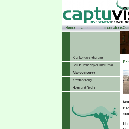
Home
Ueber uns
InformationsCen
Kranken­ver­si­che­rung
Bri
Berufsunfaehigkeit und Unfall
Alters­vorsorge
Kraftfahrzeug
Heim und Recht
fes
Bei
stä
Neb