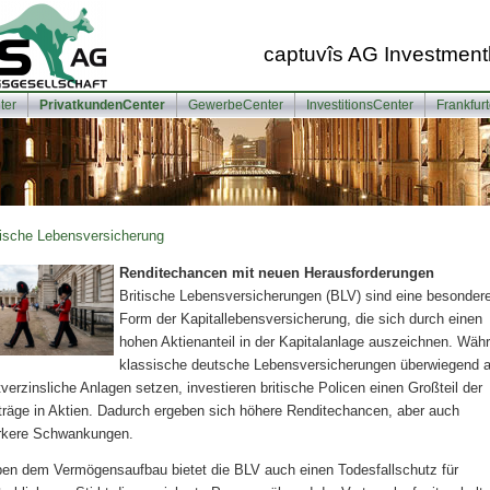
captuvîs AG Investment
ter
PrivatkundenCenter
GewerbeCenter
InvestitionsCenter
Frankfur
tische Lebensversicherung
Renditechancen mit neuen Herausforderungen
Britische Lebensversicherungen (BLV) sind eine besonder
Form der Ka­pi­tal­le­bens­ver­si­che­rung, die sich durch einen
hohen Aktienanteil in der Kapitalanlage auszeichnen. Wäh
klassische deutsche Lebensversicherungen überwiegend a
tverzinsliche Anlagen setzen, investieren britische Policen einen Großteil der
träge in Aktien. Dadurch ergeben sich höhere Renditechancen, aber auch
rkere Schwankungen.
en dem Vermögensaufbau bietet die BLV auch einen Todesfallschutz für