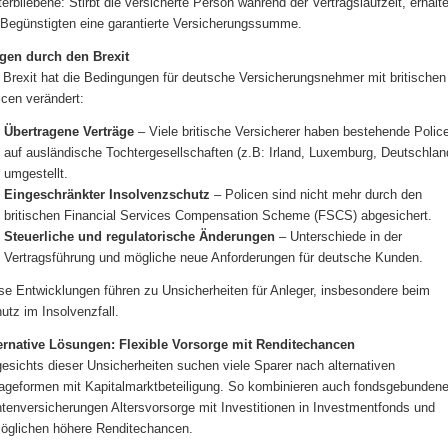
terbliebene: Stirbt die versicherte Person während der Vertragslaufzeit, erhalt
 Begünstigten eine garantierte Versicherungssumme.
gen durch den Brexit
 Brexit hat die Bedingungen für deutsche Versicherungsnehmer mit britischen
icen verändert:
Übertragene Verträge
– Viele britische Versicherer haben bestehende Polic
auf ausländische Tochtergesellschaften (z.B: Irland, Luxemburg, Deutschlan
umgestellt.
Eingeschränkter Insolvenzschutz
– Policen sind nicht mehr durch den
britischen Financial Services Compensation Scheme (FSCS) abgesichert.
Steuerliche und regulatorische Änderungen
– Unterschiede in der
Vertragsführung und mögliche neue Anforderungen für deutsche Kunden.
se Entwicklungen führen zu Unsicherheiten für Anleger, insbesondere beim
utz im Insolvenzfall.
ernative Lösungen: Flexible Vorsorge mit Renditechancen
esichts dieser Unsicherheiten suchen viele Sparer nach alternativen
ageformen mit Kapitalmarktbeteiligung. So kombinieren auch fondsgebunden
tenversicherungen Alters­vorsorge mit Investitionen in Investmentfonds und
öglichen höhere Renditechancen.