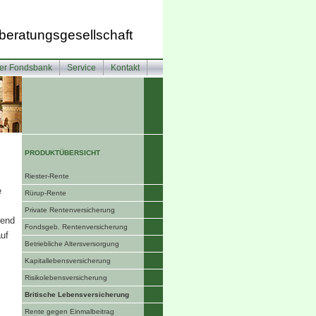
beratungsgesellschaft
ter Fondsbank
Service
Kontakt
PRODUKTÜBERSICHT
Riester-Rente
e
Rürup-Rente
Private Rentenversicherung
rend
Fondsgeb. Rentenversicherung
uf
Betriebliche Altersversorgung
Ka­pi­tal­le­bens­ver­si­che­rung
Risiko­lebens­ver­si­che­rung
Britische Lebensversicherung
Rente gegen Einmalbeitrag