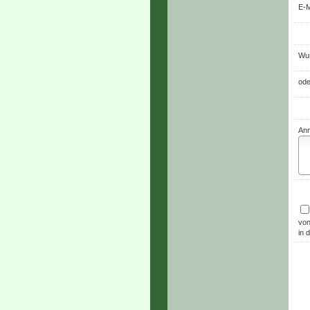
E-M
Wun
ode
An
von
in 