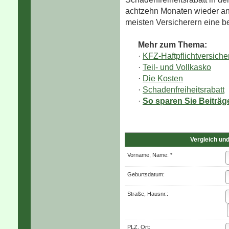
achtzehn Monaten wieder anm
meisten Versicherern eine b
Mehr zum Thema:
·
KFZ-Haft­pflichtversich
·
Teil- und Vollkasko
·
Die Kosten
·
Schadenfreiheitsrabatt
·
So sparen Sie Beiträg
Vergleich und
Vorname, Name: *
Geburts­datum:
Straße, Hausnr.:
PLZ, Ort: