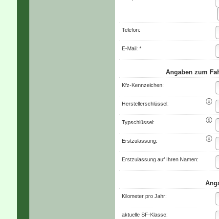
Telefon:
E-Mail: *
Angaben zum Fah
Kfz-Kenn­zeichen:

Herstellerschlüssel:

Typschlüssel:

Erstzulassung:
Erstzulassung auf Ihren Namen:
Anga
Kilometer pro Jahr:
aktuelle SF-Klasse: