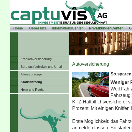
Home
Ueber uns
InformationsCenter
PrivatkundenCenter
G
Kranken­ver­si­che­rung
Auto­ver­si­che­rung
Berufsunfaehigkeit und Unfall
So sparen 
Alters­vorsorge
Weniger 
Kraftfahrzeug
Weil Fahra
Heim und Recht
Fahrzeugl
KFZ-Haft­pflichtversicherer 
Prozent. Mit einigen Kniffen 
Erste Möglichkeit: das Fahr
anmelden lassen. So starten 