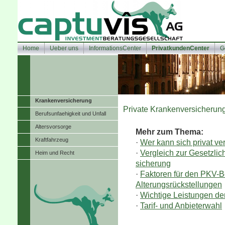
Home
Ueber uns
InformationsCenter
PrivatkundenCenter
G
Kranken­ver­si­che­rung
Private Kranken­ver­si­che­run
Berufsunfaehigkeit und Unfall
Alters­vorsorge
Mehr zum Thema:
Kraftfahrzeug
·
Wer kann sich privat ver
·
Vergleich zur Gesetzlic
Heim und Recht
si­che­rung
·
Faktoren für den PKV-B
Alterungsrückstellungen
·
Wichtige Leistungen d
·
Tarif- und Anbieterwahl