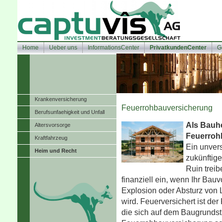
Home
Ueber uns
InformationsCenter
PrivatkundenCenter
G
Kranken­ver­si­che­rung
Feuerrohbauversicherung
Berufsunfaehigkeit und Unfall
Als Bauhe
Alters­vorsorge
Feuerroh
Kraftfahrzeug
Ein unvers
Heim und Recht
zukünftig
Ruin trei
finanziell ein, wenn Ihr Bau
Explosion oder Absturz von L
wird. Feuerversichert ist de
die sich auf dem Baugrundst