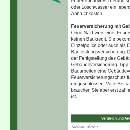
Feuerrohbauversicherung sc
oder Löschwasser ein, ebens
Abbruchkosten.
Feuerversicherung mit Ge­b
Ohne Nachweis einer Feuerve
keinen Baukredit. Sie beko
Einzelpolice oder auch als E
Bauleistungsversicherung. 
der Fertigstellung des Gebäu
Ge­bäude­ver­si­che­rung. Ti
Bauarbeiten eine Ge­bäude­ver
Feuerversicherungsschutz fü
eingeschlossen. Volle Beiträg
brauchen Sie aber erst zahl
ist.
Vergleich und A
Vorname, Name: *